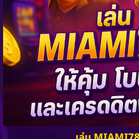
เล่น MIAMI789 