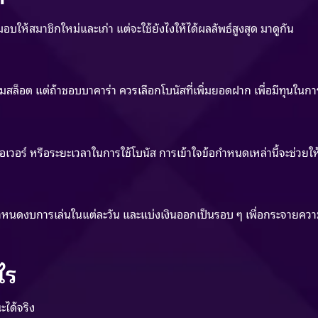
อบให้สมาชิกใหม่และเก่า แต่จะใช้ยังไงให้ได้ผลลัพธ์สูงสุด มาดูกัน
ล็อต แต่ถ้าชอบบาคาร่า ควรเลือกโบนัสที่เพิ่มยอดฝาก เพื่อมีทุนในกา
วอร์ หรือระยะเวลาในการใช้โบนัส การเข้าใจข้อกำหนดเหล่านี้จะช่วยให้ว
ำหนดงบการเล่นในแต่ละวัน และแบ่งเงินออกเป็นรอบ ๆ เพื่อกระจายความ
ไร
ะได้จริง