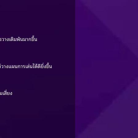
รวางเดิมพันมากขึ้น
างแผนการเล่นได้ดียิ่งขึ้น
เสี่ยง