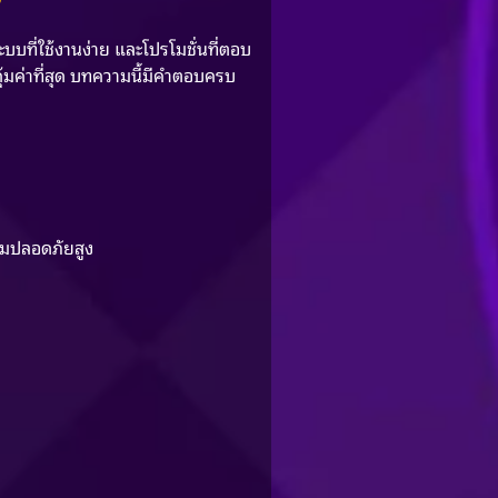
บบที่ใช้งานง่าย และโปรโมชั่นที่ตอบ
ุ้มค่าที่สุด บทความนี้มีคำตอบครบ
วามปลอดภัยสูง