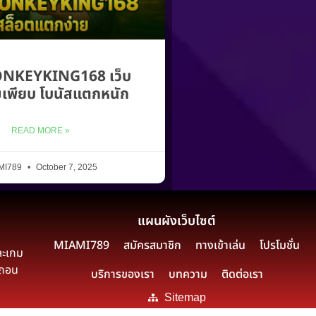
MONKEYKING168 เว็บ
เพียบ โบนัสแตกหนัก
READ MORE »
MI789
October 7, 2025
แผนผังเว็บไซต์
MIAMI789
สมัครสมาชิก
ทางเข้าเล่น
โปรโมชั่น
ละเกม
กถอน
บริการของเรา
บทความ
ติดต่อเรา
Sitemap