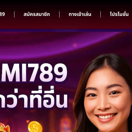
89
สมัครสมาชิก
ทางเข้าเล่น
โปรโมชั่น