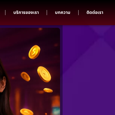
บริการของเรา
บทความ
ติดต่อเรา