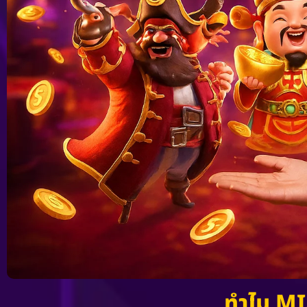
ทำไม MIA