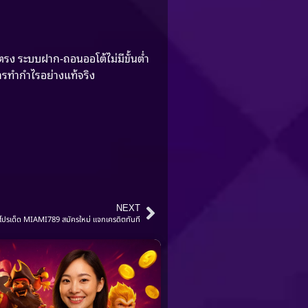
รง ระบบฝาก-ถอนออโต้ไม่มีขั้นต่ำ
ารทำกำไรอย่างแท้จริง
NEXT
โปรเด็ด MIAMI789 สมัครใหม่ แจกเครดิตทันที